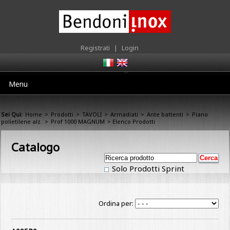
Registrati
|
Login
Menu
Sei Qui:
Home
>
Prodotti
>
TAVOLI
>
Armadiati
>
Ante battenti
>
Piano
polietilene alz.
>
Prof 1000 MAGNUM
> Elenco Prodotti
Catalogo
Solo Prodotti Sprint
Ordina per: