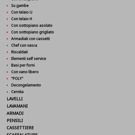
Su gambe
Con telaio U
Con telaio H
Con sottopiano asolato
Con sottopiano grigliato
Armadiati con cassetti
Chef con vasca
Riscaldati
Elementi self service
Basi per forni
Con vano libero
"POLY"
Decongelamento
Cernita
LAVELLI
LAVAMANI
ARMADI
PENSILI
CASSETTIERE
SCAFFALATURE