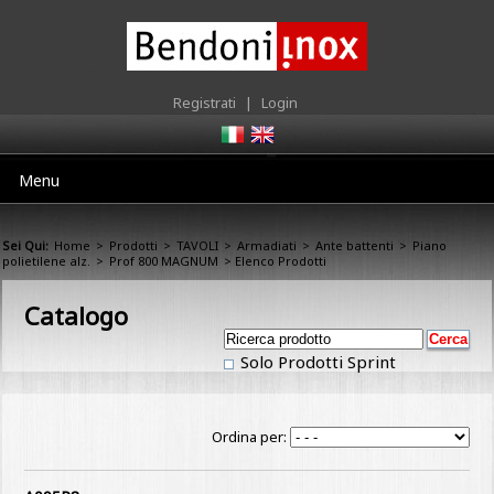
Registrati
|
Login
Menu
Sei Qui:
Home
>
Prodotti
>
TAVOLI
>
Armadiati
>
Ante battenti
>
Piano
polietilene alz.
>
Prof 800 MAGNUM
> Elenco Prodotti
Catalogo
Solo Prodotti Sprint
Ordina per: