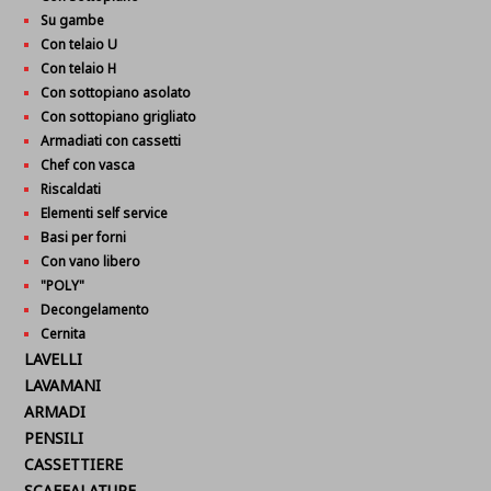
Su gambe
Con telaio U
Con telaio H
Con sottopiano asolato
Con sottopiano grigliato
Armadiati con cassetti
Chef con vasca
Riscaldati
Elementi self service
Basi per forni
Con vano libero
"POLY"
Decongelamento
Cernita
LAVELLI
LAVAMANI
ARMADI
PENSILI
CASSETTIERE
SCAFFALATURE