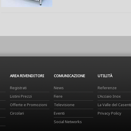
AREA RIVENDITORI
COMUNICAZIONE
UTILITÀ
Registrati
News
Referenze
Listini Prezzi
Fiere
L'Acciaio Inox
Offerte e Promozioni
Televisione
La Valle del Casent
Circolari
Eventi
Privacy Policy
Social Networks