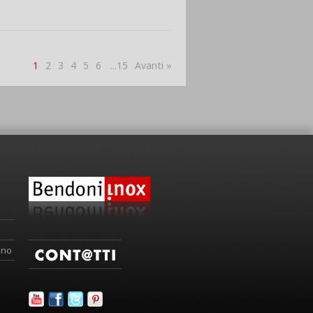
1
2
3
4
5
6
...15
Avanti »
ino