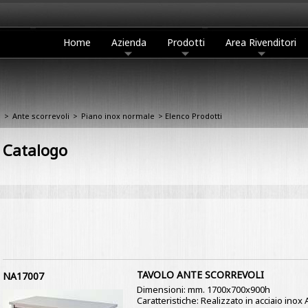
Home
Azienda
Prodotti
Area Rivenditori
i
>
Ante scorrevoli
>
Piano inox normale
> Elenco Prodotti
Catalogo
TAVOLO ANTE SCORREVOLI
NA17007
Dimensioni: mm. 1700x700x900h
Caratteristiche: Realizzato in acciaio ino