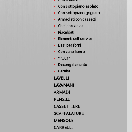
Con sottopiano asolato
Con sottopiano grigliato
Armadiati con cassetti
Chef con vasca
Riscaldati
Elementi self service
Basi per forni
Con vano libero
"POLY"
Decongelamento
Cernita
LAVELLI
LAVAMANI
ARMADI
PENSILI
CASSETTIERE
SCAFFALATURE
MENSOLE
CARRELLI