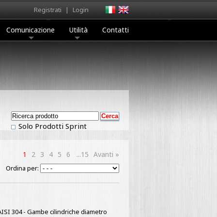
Registrati
|
Login
Comunicazione
Utilità
Contatti
Solo Prodotti Sprint
1
2
3
4
5
6
...15
Avanti »
Ordina per:
x AISI 304 - Gambe cilindriche diametro