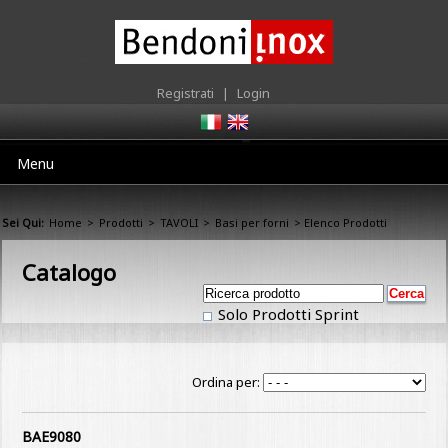
Registrati
|
Login
Menu
Sei Qui:
Home
>
Prodotti
>
TAVOLI
>
Basi per forni
> Elenco Prodotti
Catalogo
Solo Prodotti Sprint
Ordina per:
BAE9080