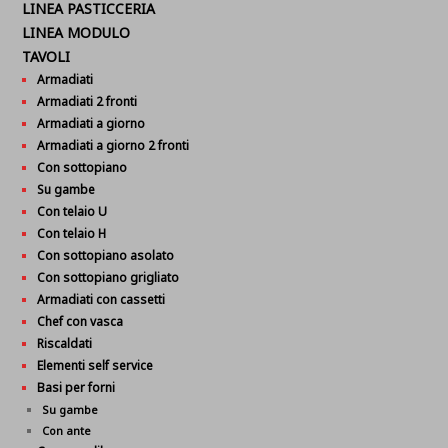
LINEA PASTICCERIA
LINEA MODULO
TAVOLI
Armadiati
Armadiati 2 fronti
Armadiati a giorno
Armadiati a giorno 2 fronti
Con sottopiano
Su gambe
Con telaio U
Con telaio H
Con sottopiano asolato
Con sottopiano grigliato
Armadiati con cassetti
Chef con vasca
Riscaldati
Elementi self service
Basi per forni
Su gambe
Con ante