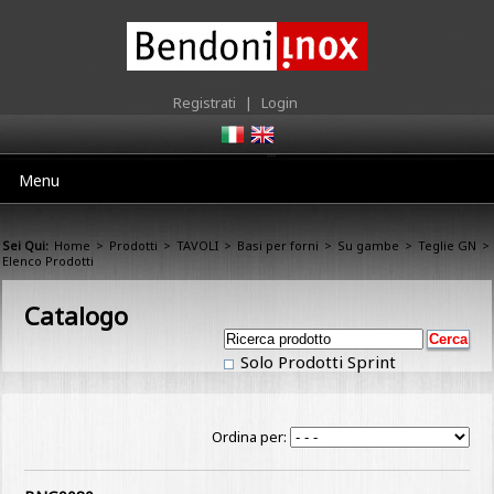
Registrati
|
Login
Menu
Sei Qui:
Home
>
Prodotti
>
TAVOLI
>
Basi per forni
>
Su gambe
>
Teglie GN
>
Elenco Prodotti
Catalogo
Solo Prodotti Sprint
Ordina per: