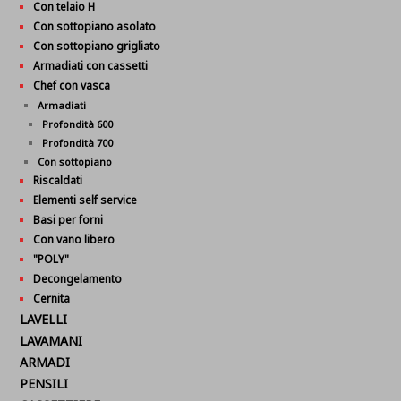
Con telaio H
Con sottopiano asolato
Con sottopiano grigliato
Armadiati con cassetti
Chef con vasca
Armadiati
Profondità 600
Profondità 700
Con sottopiano
Riscaldati
Elementi self service
Basi per forni
Con vano libero
"POLY"
Decongelamento
Cernita
LAVELLI
LAVAMANI
ARMADI
PENSILI