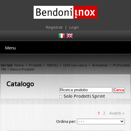
Registrati
|
Login
Menu
Sei Qui:
Home
>
Prodotti
>
TAVOLI
>
Chef con vasca
>
Armadiati
>
Profondità
700
> Elenco Prodotti
Catalogo
Solo Prodotti Sprint
1
2
Avanti »
Ordina per: