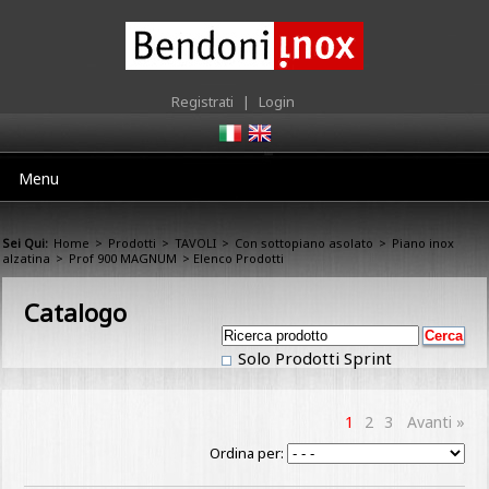
Registrati
|
Login
Menu
Sei Qui:
Home
>
Prodotti
>
TAVOLI
>
Con sottopiano asolato
>
Piano inox
alzatina
>
Prof 900 MAGNUM
> Elenco Prodotti
Catalogo
Solo Prodotti Sprint
1
2
3
Avanti »
Ordina per: