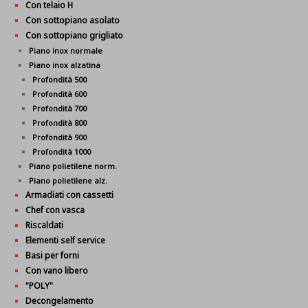
Con telaio H
Con sottopiano asolato
Con sottopiano grigliato
Piano inox normale
Piano inox alzatina
Profondità 500
Profondità 600
Profondità 700
Profondità 800
Profondità 900
Profondità 1000
Piano polietilene norm.
Piano polietilene alz.
Armadiati con cassetti
Chef con vasca
Riscaldati
Elementi self service
Basi per forni
Con vano libero
"POLY"
Decongelamento