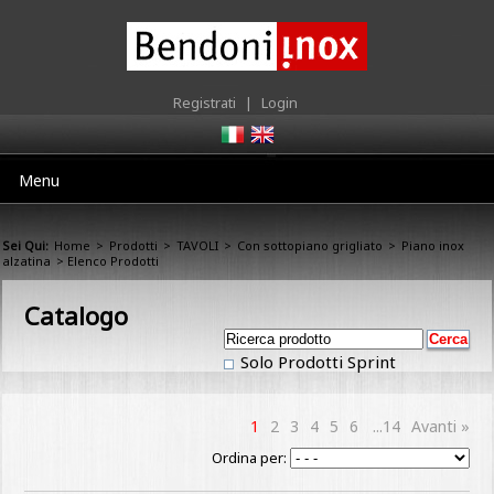
Registrati
|
Login
Menu
Sei Qui:
Home
>
Prodotti
>
TAVOLI
>
Con sottopiano grigliato
>
Piano inox
alzatina
> Elenco Prodotti
Catalogo
Solo Prodotti Sprint
1
2
3
4
5
6
...14
Avanti »
Ordina per: