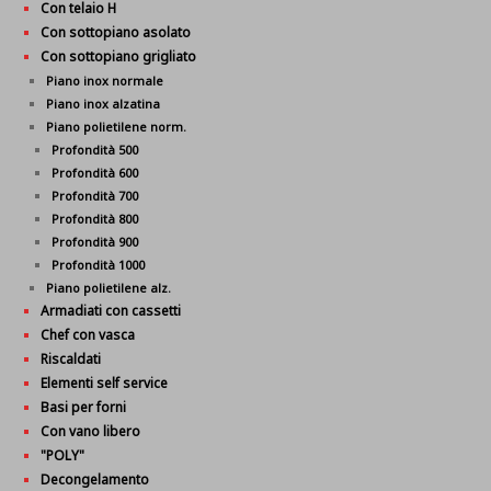
Con telaio H
Con sottopiano asolato
Con sottopiano grigliato
Piano inox normale
Piano inox alzatina
Piano polietilene norm.
Profondità 500
Profondità 600
Profondità 700
Profondità 800
Profondità 900
Profondità 1000
Piano polietilene alz.
Armadiati con cassetti
Chef con vasca
Riscaldati
Elementi self service
Basi per forni
Con vano libero
"POLY"
Decongelamento