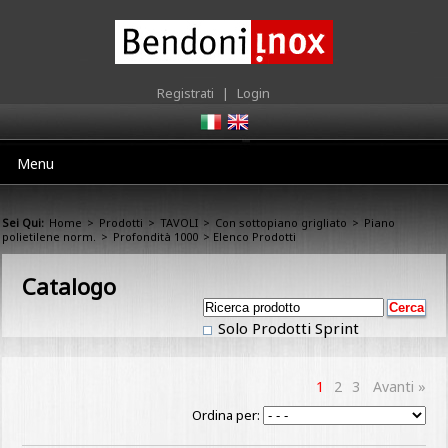
Registrati
|
Login
Menu
Sei Qui:
Home
>
Prodotti
>
TAVOLI
>
Con sottopiano grigliato
>
Piano
polietilene norm.
>
Profondità 1000
> Elenco Prodotti
Catalogo
Solo Prodotti Sprint
1
2
3
Avanti »
Ordina per: