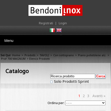
Registrati
|
Login
Menu
Sei Qui:
Home
>
Prodotti
>
TAVOLI
>
Con sottopiano
>
Piano polietilene alz.
>
Prof 700 MAGNUM
> Elenco Prodotti
Catalogo
Solo Prodotti Sprint
1
2
3
Avanti »
Ordina per: