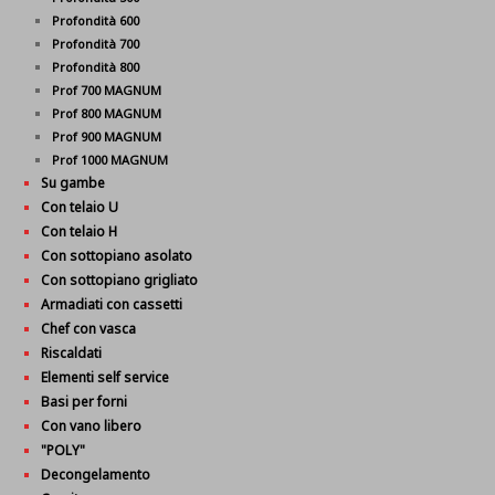
Profondità 600
Profondità 700
Profondità 800
Prof 700 MAGNUM
Prof 800 MAGNUM
Prof 900 MAGNUM
Prof 1000 MAGNUM
Su gambe
Con telaio U
Con telaio H
Con sottopiano asolato
Con sottopiano grigliato
Armadiati con cassetti
Chef con vasca
Riscaldati
Elementi self service
Basi per forni
Con vano libero
"POLY"
Decongelamento