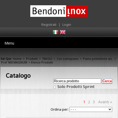
Registrati
|
Login
Menu
Sei Qui:
Home
>
Prodotti
>
TAVOLI
>
Con sottopiano
>
Piano polietilene alz.
>
Prof 900 MAGNUM
> Elenco Prodotti
Catalogo
Solo Prodotti Sprint
1
2
3
Avanti »
Ordina per: