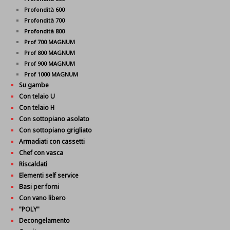
Profondità 600
Profondità 700
Profondità 800
Prof 700 MAGNUM
Prof 800 MAGNUM
Prof 900 MAGNUM
Prof 1000 MAGNUM
Su gambe
Con telaio U
Con telaio H
Con sottopiano asolato
Con sottopiano grigliato
Armadiati con cassetti
Chef con vasca
Riscaldati
Elementi self service
Basi per forni
Con vano libero
"POLY"
Decongelamento