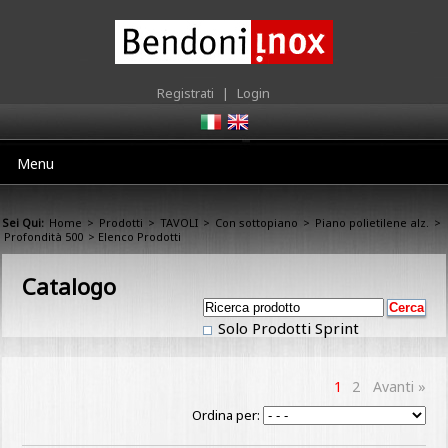
Registrati
|
Login
Menu
Sei Qui:
Home
>
Prodotti
>
TAVOLI
>
Con sottopiano
>
Piano polietilene alz.
>
Profondità 500
> Elenco Prodotti
Catalogo
Solo Prodotti Sprint
1
2
Avanti »
Ordina per: