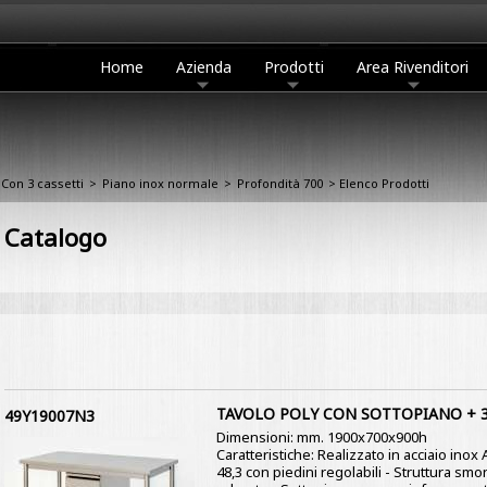
Home
Azienda
Prodotti
Area Rivenditori
Con 3 cassetti
>
Piano inox normale
>
Profondità 700
> Elenco Prodotti
Catalogo
TAVOLO POLY CON SOTTOPIANO + 3
49Y19007N3
Dimensioni: mm. 1900x700x900h
Caratteristiche: Realizzato in acciaio ino
48,3 con piedini regolabili - Struttura s