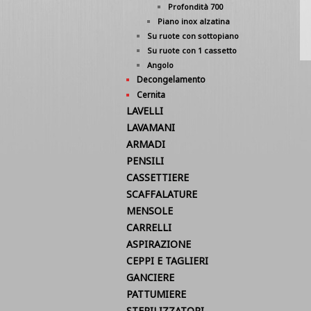
Profondità 700
Piano inox alzatina
Su ruote con sottopiano
Su ruote con 1 cassetto
Angolo
Decongelamento
Cernita
LAVELLI
LAVAMANI
ARMADI
PENSILI
CASSETTIERE
SCAFFALATURE
MENSOLE
CARRELLI
ASPIRAZIONE
CEPPI E TAGLIERI
GANCIERE
PATTUMIERE
STERILIZZATORI