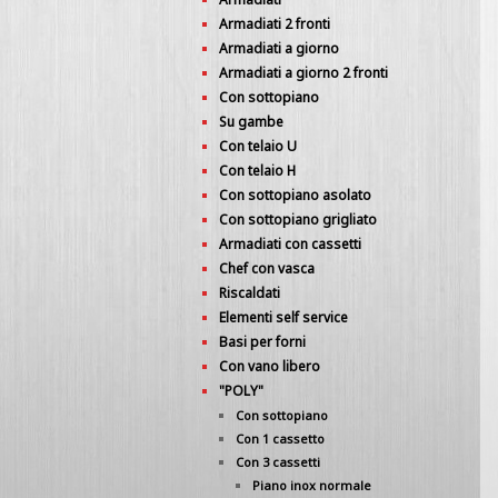
Armadiati 2 fronti
Armadiati a giorno
Armadiati a giorno 2 fronti
Con sottopiano
Su gambe
Con telaio U
Con telaio H
Con sottopiano asolato
Con sottopiano grigliato
Armadiati con cassetti
Chef con vasca
Riscaldati
Elementi self service
Basi per forni
Con vano libero
"POLY"
Con sottopiano
Con 1 cassetto
Con 3 cassetti
Piano inox normale