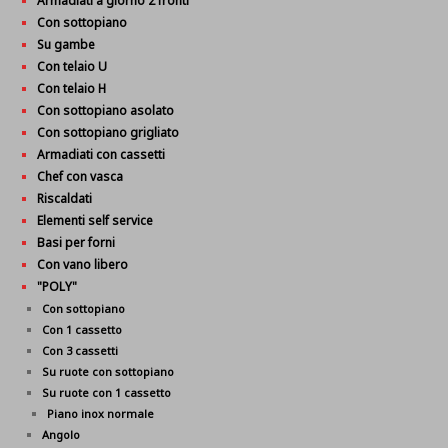
Armadiati a giorno 2 fronti
Con sottopiano
Su gambe
Con telaio U
Con telaio H
Con sottopiano asolato
Con sottopiano grigliato
Armadiati con cassetti
Chef con vasca
Riscaldati
Elementi self service
Basi per forni
Con vano libero
"POLY"
Con sottopiano
Con 1 cassetto
Con 3 cassetti
Su ruote con sottopiano
Su ruote con 1 cassetto
Piano inox normale
Angolo