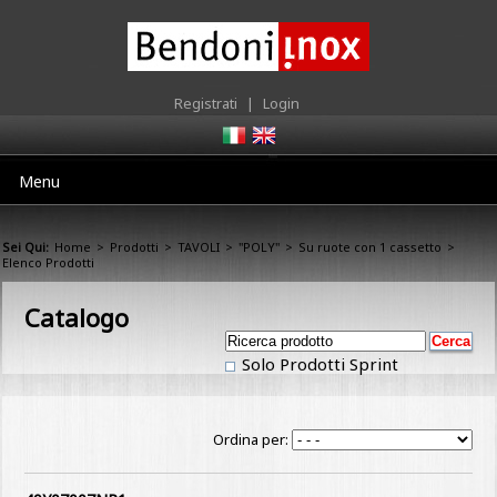
Registrati
|
Login
Menu
Sei Qui:
Home
>
Prodotti
>
TAVOLI
>
"POLY"
>
Su ruote con 1 cassetto
>
Elenco Prodotti
Catalogo
Solo Prodotti Sprint
Ordina per: