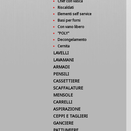
Chef con vasca
Riscaldati
Elementi self service
Basi per forni
Con vano libero
"POLY"
Decongelamento
Cernita
LAVELLI
LAVAMANI
ARMADI
PENSILI
CASSETTIERE
SCAFFALATURE
MENSOLE
CARRELLI
ASPIRAZIONE
CEPPI E TAGLIERI
GANCIERE
PATTUMIERE