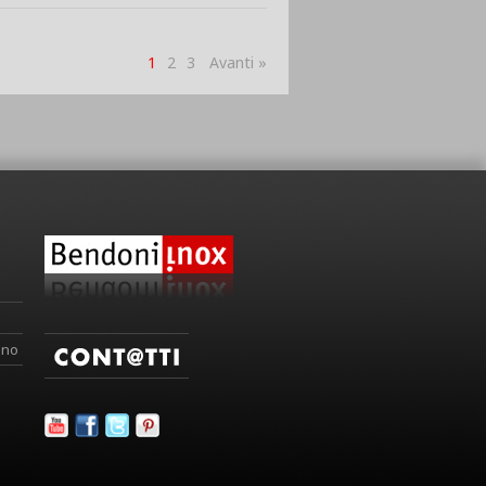
1
2
3
Avanti »
ino