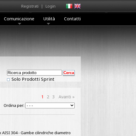
Registrati
|
Login
Comunicazione
Utilità
Contatti
Solo Prodotti Sprint
1
2
3
Avanti »
Ordina per:
ox AISI 304 - Gambe cilindriche diametro