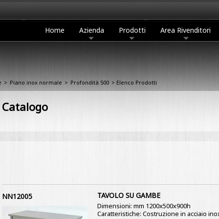
Home
Azienda
Prodotti
Area Rivenditori
e
>
Piano inox normale
>
Profondità 500
> Elenco Prodotti
Catalogo
TAVOLO SU GAMBE
NN12005
Dimensioni: mm 1200x500x900h
Caratteristiche: Costruzione in acciaio in