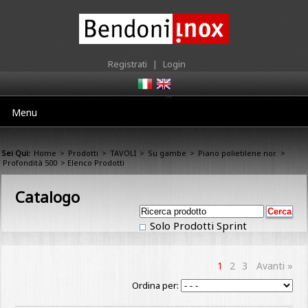
Registrati
|
Login
Menu
Sei Qui:
Home
>
Prodotti
>
TAVOLI
>
Su gambe
>
Piano polietilene nor.
>
Profondità 500
> Elenco Prodotti
Catalogo
Solo Prodotti Sprint
1
2
3
Avanti »
Ordina per: