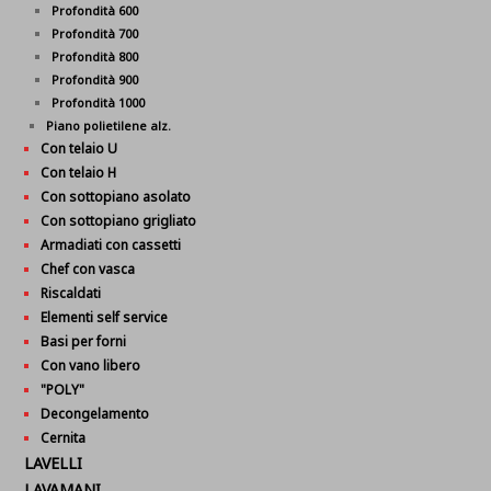
Profondità 600
Profondità 700
Profondità 800
Profondità 900
Profondità 1000
Piano polietilene alz.
Con telaio U
Con telaio H
Con sottopiano asolato
Con sottopiano grigliato
Armadiati con cassetti
Chef con vasca
Riscaldati
Elementi self service
Basi per forni
Con vano libero
"POLY"
Decongelamento
Cernita
LAVELLI
LAVAMANI